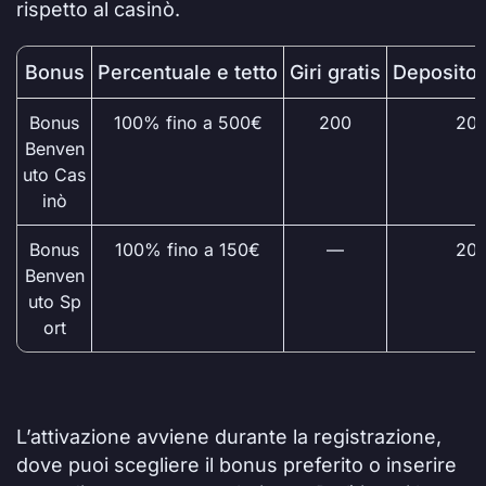
rispetto al casinò.
Bonus
Percentuale e tetto
Giri gratis
Deposito
Bonus
100% fino a 500€
200
20
Benven
uto Cas
inò
Bonus
100% fino a 150€
—
20
Benven
uto Sp
ort
L’attivazione avviene durante la registrazione,
dove puoi scegliere il bonus preferito o inserire