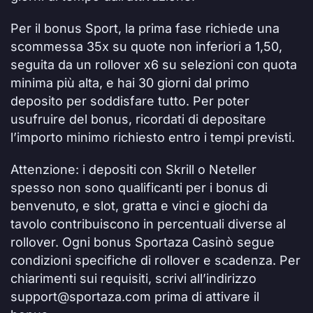
Per il bonus Sport, la prima fase richiede una
scommessa 35x su quote non inferiori a 1,50,
seguita da un rollover x6 su selezioni con quota
minima più alta, e hai 30 giorni dal primo
deposito per soddisfare tutto. Per poter
usufruire del bonus, ricordati di depositare
l’importo minimo richiesto entro i tempi previsti.
Attenzione: i depositi con Skrill o Neteller
spesso non sono qualificanti per i bonus di
benvenuto, e slot, gratta e vinci e giochi da
tavolo contribuiscono in percentuali diverse al
rollover. Ogni bonus Sportaza Casinò segue
condizioni specifiche di rollover e scadenza. Per
chiarimenti sui requisiti, scrivi all’indirizzo
support@sportaza.com
prima di attivare il