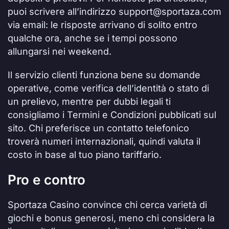
puoi scrivere all’indirizzo
support@sportaza.com
via email: le risposte arrivano di solito entro
qualche ora, anche se i tempi possono
allungarsi nei weekend.
Il servizio clienti funziona bene su domande
operative, come verifica dell’identità o stato di
un prelievo, mentre per dubbi legali ti
consigliamo i Termini e Condizioni pubblicati sul
sito. Chi preferisce un contatto telefonico
troverà numeri internazionali, quindi valuta il
costo in base al tuo piano tariffario.
Pro e contro
Sportaza Casino convince chi cerca varietà di
giochi e bonus generosi, meno chi considera la