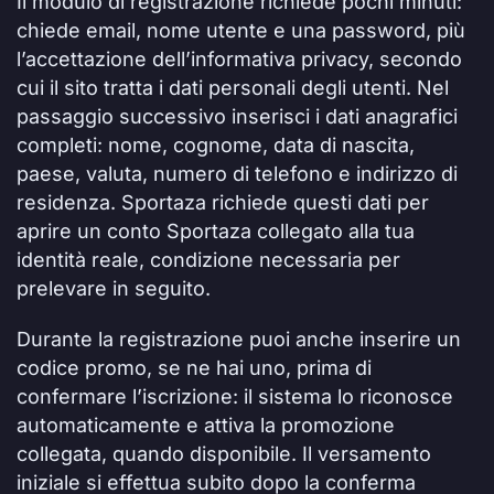
Il modulo di registrazione richiede pochi minuti:
chiede email, nome utente e una password, più
l’accettazione dell’informativa privacy, secondo
cui il sito tratta i dati personali degli utenti. Nel
passaggio successivo inserisci i dati anagrafici
completi: nome, cognome, data di nascita,
paese, valuta, numero di telefono e indirizzo di
residenza. Sportaza richiede questi dati per
aprire un conto Sportaza collegato alla tua
identità reale, condizione necessaria per
prelevare in seguito.
Durante la registrazione puoi anche inserire un
codice promo, se ne hai uno, prima di
confermare l’iscrizione: il sistema lo riconosce
automaticamente e attiva la promozione
collegata, quando disponibile. Il versamento
iniziale si effettua subito dopo la conferma