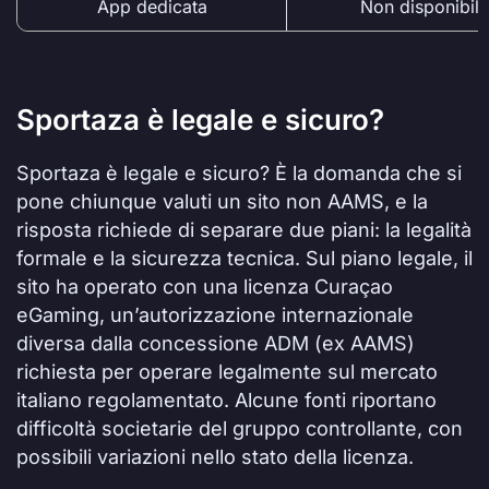
App dedicata
Non disponibile
Sportaza è legale e sicuro?
Sportaza è legale e sicuro? È la domanda che si
pone chiunque valuti un sito non AAMS, e la
risposta richiede di separare due piani: la legalità
formale e la sicurezza tecnica. Sul piano legale, il
sito ha operato con una licenza Curaçao
eGaming, un’autorizzazione internazionale
diversa dalla concessione ADM (ex AAMS)
richiesta per operare legalmente sul mercato
italiano regolamentato. Alcune fonti riportano
difficoltà societarie del gruppo controllante, con
possibili variazioni nello stato della licenza.