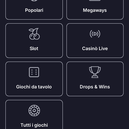
Popolari
Megaways
Slot
Casinò Live
Giochi da tavolo
Drops & Wins
Tutti i giochi