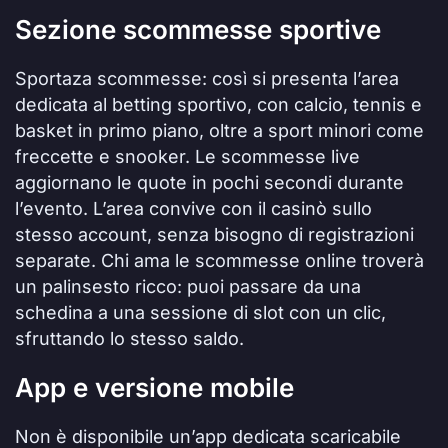
Sezione scommesse sportive
Sportaza scommesse: così si presenta l’area
dedicata al betting sportivo, con calcio, tennis e
basket in primo piano, oltre a sport minori come
freccette e snooker. Le scommesse live
aggiornano le quote in pochi secondi durante
l’evento. L’area convive con il casinò sullo
stesso account, senza bisogno di registrazioni
separate. Chi ama le scommesse online troverà
un palinsesto ricco: puoi passare da una
schedina a una sessione di slot con un clic,
sfruttando lo stesso saldo.
App e versione mobile
Non è disponibile un’app dedicata scaricabile