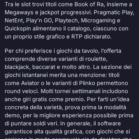
Tra le slot trovi titoli come Book of Ra, insieme a
Megaways e jackpot progressivi. Pragmatic Play,
NetEnt, Play’n GO, Playtech, Microgaming e
Quickspin alimentano il catalogo, ciascuno con
un proprio stile grafico e RTP dichiarato.
Per chi preferisce i giochi da tavolo, l’offerta
comprende diverse varianti di roulette,
blackjack, baccarat e molto altro. La sezione dei
giochi istantanei merita una menzione: titoli
come Aviator o le varianti di Plinko permettono
round veloci. Molti tornei settimanali includono
anche giri gratis come premio. Per farti un’idea
concreta della varietà, prova prima la modalità
demo, per la migliore esperienza possibile prima
di puntare soldi veri. In generale, il software
garantisce alta qualità grafica, con giochi che si