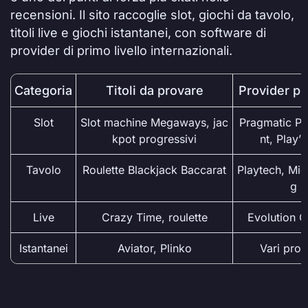
recensioni. Il sito raccoglie slot, giochi da tavolo,
titoli live e giochi istantanei, con software di
provider di primo livello internazionali.
Categoria
Titoli da provare
Provider pri
Slot
Slot machine Megaways, jac
Pragmatic Pl
kpot progressivi
nt, Play’
Tavolo
Roulette Blackjack Baccarat
Playtech, Mi
g
Live
Crazy Time, roulette
Evolution 
Istantanei
Aviator, Plinko
Vari prov