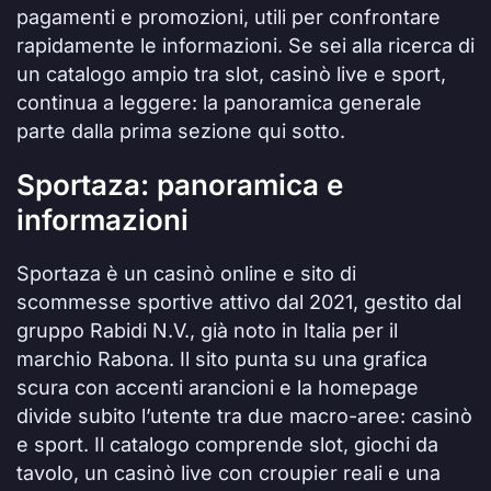
pagamenti e promozioni, utili per confrontare
rapidamente le informazioni. Se sei alla ricerca di
un catalogo ampio tra slot, casinò live e sport,
continua a leggere: la panoramica generale
parte dalla prima sezione qui sotto.
Sportaza: panoramica e
informazioni
Sportaza è un casinò online e sito di
scommesse sportive attivo dal 2021, gestito dal
gruppo Rabidi N.V., già noto in Italia per il
marchio Rabona. Il sito punta su una grafica
scura con accenti arancioni e la homepage
divide subito l’utente tra due macro-aree: casinò
e sport. Il catalogo comprende slot, giochi da
tavolo, un casinò live con croupier reali e una