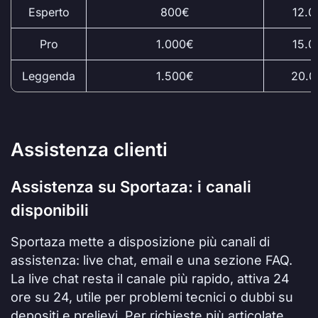
Esperto
800€
12.0
Pro
1.000€
15.0
Leggenda
1.500€
20.0
Assistenza clienti
Assistenza su Sportaza: i canali
disponibili
Sportaza mette a disposizione più canali di
assistenza: live chat, email e una sezione FAQ.
La live chat resta il canale più rapido, attiva 24
ore su 24, utile per problemi tecnici o dubbi su
depositi e prelievi. Per richieste più articolate,