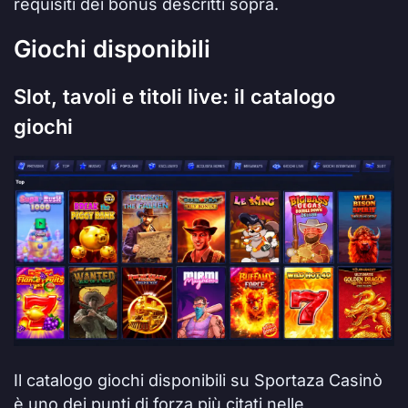
requisiti dei bonus descritti sopra.
Giochi disponibili
Slot, tavoli e titoli live: il catalogo
giochi
Il catalogo giochi disponibili su Sportaza Casinò
è uno dei punti di forza più citati nelle