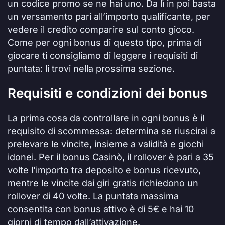
un codice promo se ne hai uno. Da lì in poi basta
un versamento pari all’importo qualificante, per
vedere il credito comparire sul conto gioco.
Come per ogni bonus di questo tipo, prima di
giocare ti consigliamo di leggere i requisiti di
puntata: li trovi nella prossima sezione.
Requisiti e condizioni dei bonus
La prima cosa da controllare in ogni bonus è il
requisito di scommessa: determina se riuscirai a
prelevare le vincite, insieme a validità e giochi
idonei. Per il bonus Casinò, il rollover è pari a 35
volte l’importo tra deposito e bonus ricevuto,
mentre le vincite dai giri gratis richiedono un
rollover di 40 volte. La puntata massima
consentita con bonus attivo è di 5€ e hai 10
giorni di tempo dall’attivazione.