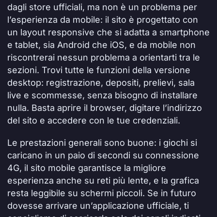
dagli store ufficiali, ma non è un problema per
l’esperienza da mobile: il sito è progettato con
un layout responsive che si adatta a smartphone
e tablet, sia Android che iOS, e da mobile non
riscontrerai nessun problema a orientarti tra le
sezioni. Trovi tutte le funzioni della versione
desktop: registrazione, depositi, prelievi, sala
live e scommesse, senza bisogno di installare
nulla. Basta aprire il browser, digitare l’indirizzo
del sito e accedere con le tue credenziali.
Le prestazioni generali sono buone: i giochi si
caricano in un paio di secondi su connessione
4G, il sito mobile garantisce la migliore
esperienza anche su reti più lente, e la grafica
resta leggibile su schermi piccoli. Se in futuro
dovesse arrivare un’applicazione ufficiale, ti